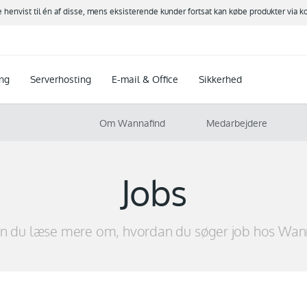
ve henvist til én af disse, mens eksisterende kunder fortsat kan købe produkter via k
ng
Serverhosting
E-mail & Office
Sikkerhed
Om Wannafind
Medarbejdere
Jobs
n du læse mere om, hvordan du søger job hos Wan