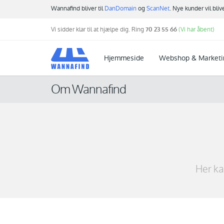
Wannafind bliver til
DanDomain
og
ScanNet
. Nye kunder vil bli
Vi sidder klar til at hjælpe dig. Ring
70 23 55 66
(Vi har åbent)
Hjemmeside
Webshop & Marketi
Om Wannafind
Her ka