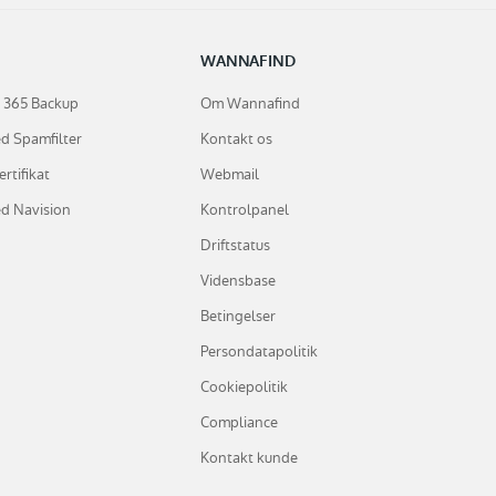
WANNAFIND
e 365 Backup
Om Wannafind
d Spamfilter
Kontakt os
rtifikat
Webmail
d Navision
Kontrolpanel
Driftstatus
Vidensbase
Betingelser
Persondatapolitik
Cookiepolitik
Compliance
Kontakt kunde