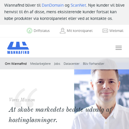
Wannafind bliver til
DanDomain
og
ScanNet
. Nye kunder vil blive
henvist til én af disse, mens eksisterende kunder fortsat kan
købe produkter via kontrolpanelet eller ved at kontakte os.
Driftstatus
Mit kontrolpanel
Webmail
Togg
navi
Om Wannafind
Medarbejdere
Jobs
Datacenter
Bliv forhandler
Vores Mission
At skabe markedets bedste udvalg af
hostingløsninger.