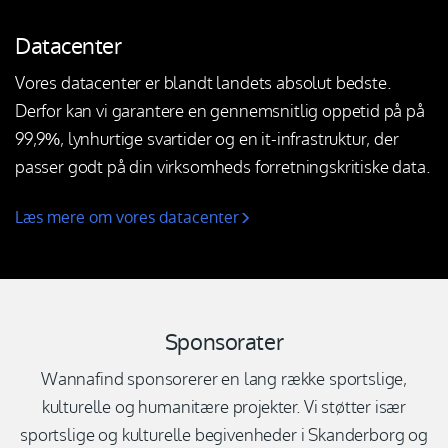
Datacenter
Vores datacenter er blandt landets absolut bedste.
Derfor kan vi garantere en gennemsnitlig oppetid på på
99,9%, lynhurtige svartider og en it-infrastruktur, der
passer godt på din virksomheds forretningskritiske data.
Læs mere om vores datacenter
Sponsorater
Wannafind sponsorerer en lang række sportslige,
kulturelle og humanitære projekter. Vi støtter især
sportslige og kulturelle begivenheder i Skanderborg og