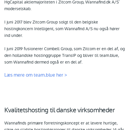
HgCapital aktiemajoriteten i Zitcom Group, Wannafind.dk A/S’
moderselskab.
I juni 2017 blev Zitcom Group solgt til den belgiske
hostingkoncern Intelligent, som Wannafind A/S nu også hører
ind under.
I juni 2019 fusionerer Combell Group, som Zitcom er en del af, og
den hollandske hostinggruppe TransIP og bliver til team.blue,
som Wannafind dermed også er en del af.
Læs mere om team.blue her >
Kvalitetshosting til danske virksomheder
Wannafinds primære forretningskoncept er at levere hurtige,
sikre og stabile hostingløsninger til danske virksomheder. Vi går